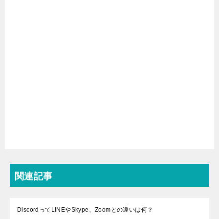
関連記事
DiscordってLINEやSkype、Zoomとの違いは何？